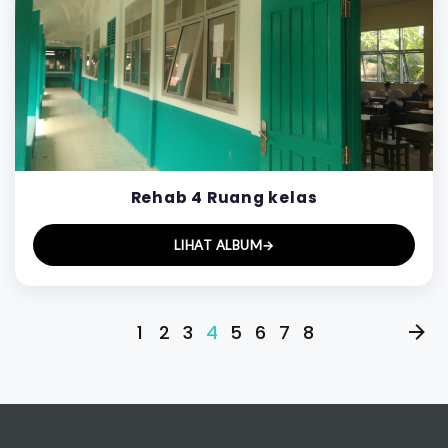
Rehab 4 Ruang kelas
LIHAT ALBUM
→
1
2
3
4
5
6
7
8