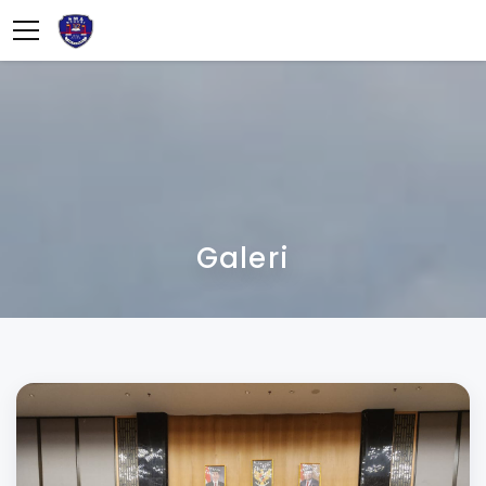
info@sman12palembang.sch.id
08123456789
Galeri